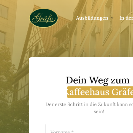
Ausbildungen
In de
Dein Weg zum 
Kaffeehaus 
Gräf
Der erste Schritt in die Zukunft kann so
sein!