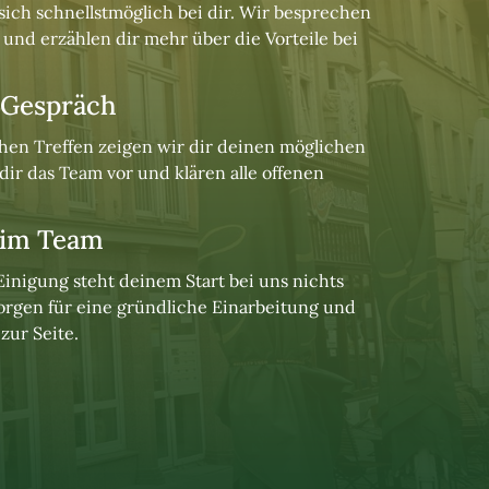
sich 
schnellstmöglich 
bei 
dir. 
Wir 
besprechen 
 
und 
erzählen 
dir 
mehr 
über 
die 
Vorteile 
bei 
 Gespräch
hen 
Treffen 
zeigen 
wir 
dir 
deinen 
möglichen 
dir 
das 
Team 
vor 
und 
klären 
alle 
offenen 
im Team
Einigung 
steht 
deinem 
Start 
bei 
uns 
nichts 
orgen 
für 
eine 
gründliche 
Einarbeitung 
und 
 
zur 
Seite.